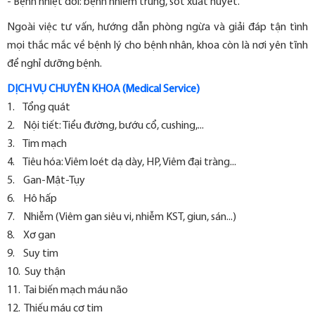
- Bệnh nhiệt đới: bệnh nhiễm trùng, sốt xuất huyết.
Ngoài việc tư vấn, hướng dẫn phòng ngừa và giải đáp tận tình
mọi thắc mắc về bệnh lý cho bệnh nhân, khoa còn là nơi yên tĩnh
để nghỉ dưỡng bệnh.
DỊCH VỤ CHUYÊN KHOA (Medical Service)
1. Tổng quát
2. Nội tiết: Tiểu đường, bướu cổ, cushing,...
3. Tim mạch
4. Tiêu hóa: Viêm loét dạ dày, HP, Viêm đại tràng...
5. Gan-Mật-Tụy
6. Hô hấp
7. Nhiễm (Viêm gan siêu vi, nhiễm KST, giun, sán...)
8. Xơ gan
9. Suy tim
10. Suy thận
11. Tai biến mạch máu não
12. Thiếu máu cơ tim