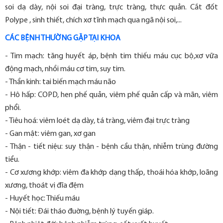
soi dạ dày, nội soi đại tràng, trực tràng, thực quản. Cắt đốt
Polype , sinh thiết, chích xơ tĩnh mạch qua ngã nội soi,...
CÁC BỆNH THƯỜNG GẶP TẠI KHOA
- Tim mạch: tăng huyết áp, bệnh tim thiếu máu cục bộ,xơ vữa
động mạch, nhồi máu cơ tim, suy tim.
- Thần kinh: tai biến mạch máu não
- Hô hấp: COPD, hen phế quản, viêm phế quản cấp và mãn, viêm
phổi.
- Tiêu hoá: viêm loét dạ dày, tá tràng, viêm đại trực tràng
- Gan mật: viêm gan, xơ gan
- Thận - tiết niệu: suy thận - bệnh cầu thận, nhiễm trùng đường
tiểu.
- Cơ xương khớp: viêm đa khớp dạng thấp, thoái hóa khớp, loãng
xương, thoát vị đĩa đệm
- Huyết học: Thiếu máu
- Nội tiết: Đái tháo đuờng, bệnh lý tuyến giáp.