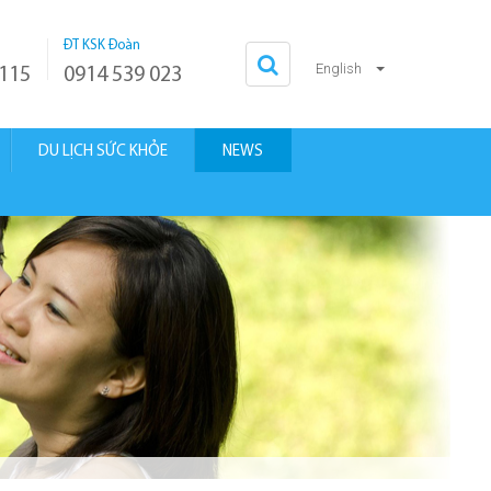
ĐT KSK Đoàn
English
 115
0914 539 023
DU LỊCH SỨC KHỎE
NEWS