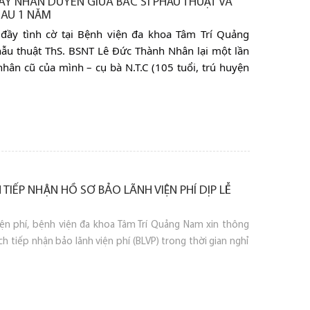
Y NHÂN DUYÊN GIỮA BÁC SĨ PHẪU THUẬT VÀ
SAU 1 NĂM
đầy tình cờ tại Bệnh viện đa khoa Tâm Trí Quảng
hẫu thuật ThS. BSNT Lê Đức Thành Nhân lại một lần
nhân cũ của mình – cụ bà N.T.C (105 tuổi, trú huyện
TIẾP NHẬN HỒ SƠ BẢO LÃNH VIỆN PHÍ DỊP LỄ
iện phí, bệnh viện đa khoa Tâm Trí Quảng Nam xin thông
ch tiếp nhận bảo lãnh viện phí (BLVP) trong thời gian nghỉ