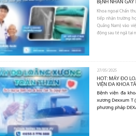
BỆNH NHÂN GÃY 
Khoa ngoại Chấn thư
tiếp nhận trường h
Quảng Nam) vào viện
động sau té ngã tại 
27/05/2025
HOT: MÁY ĐO LO
VIỆN ĐA KHOA T
Bệnh viện đa kho
xương Dexxum T (
phương pháp DEXA v