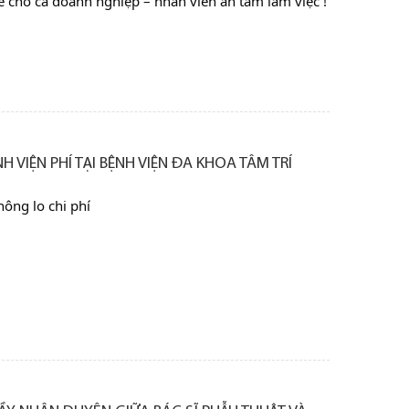
e cho cả doanh nghiệp – nhân viên an tâm làm việc !
H VIỆN PHÍ TẠI BỆNH VIỆN ĐA KHOA TÂM TRÍ
hông lo chi phí