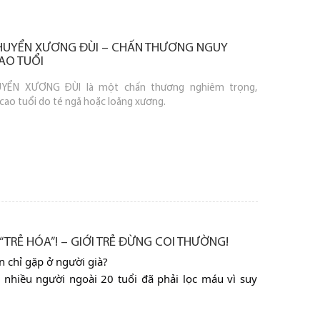
NAM
CHUYỂN XƯƠNG ĐÙI – CHẤN THƯƠNG NGUY
AO TUỔI
YỂN XƯƠNG ĐÙI là một chấn thương nghiêm trọng,
cao tuổi do té ngã hoặc loãng xương.
“TRẺ HÓA”! – GIỚI TRẺ ĐỪNG COI THƯỜNG!
n chỉ gặp ở người già?
g nhiều người ngoài 20 tuổi đã phải lọc máu vì suy