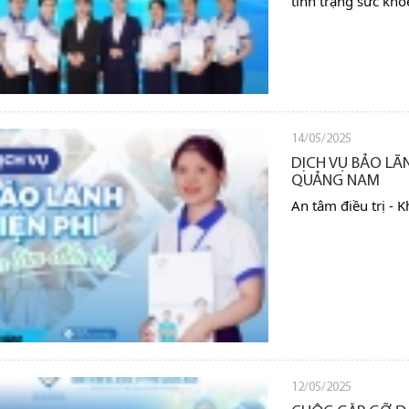
tình trạng sức khỏ
14/05/2025
DỊCH VỤ BẢO LÃN
QUẢNG NAM
An
tâm điều trị - K
12/05/2025