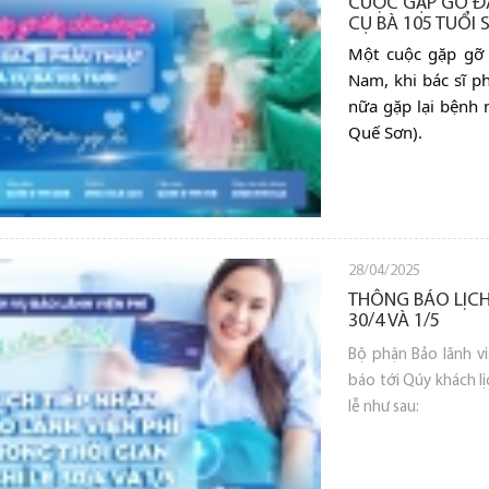
CUỘC GẶP GỠ ĐẦ
CỤ BÀ 105 TUỔI 
Một cuộc gặp gỡ 
Nam, khi bác sĩ p
nữa gặp lại bệnh 
Quế Sơn).
28/04/2025
THÔNG BÁO LỊCH 
30/4 VÀ 1/5
Bộ phận Bảo lãnh v
báo tới Qúy khách lị
lễ như sau: