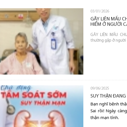
03/01/2026
GÃY LIÊN MẤU 
HIỂM Ở NGƯỜI C
GÃY LIÊN MẤU CHU
thường gặp ở người 
09/06/2025
SUY THẬN ĐANG 
Bạn nghĩ bệnh thậ
Sai rồi! Ngày càn
thận mạn tính.