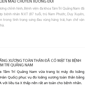
LIÊN MẤU CHUYỂN XƯƠNG ĐÙI
ơng chỉnh hình, Bệnh viện đa khoa Tâm Trí Quảng Nam đã
ợp bệnh nhân N.V.T (87 tuổi, trú Nam Phước, Duy Xuyên,
 trong tình trạng sưng đau vùng háng trái, hạn chế vận
nhà.
ÃNG XƯƠNG TOÀN THÂN ĐÃ CÓ MẶT TẠI BỆNH
ÂM TRÍ QUẢNG NAM
a Tâm Trí Quảng Nam vừa trang bị máy đo loãng
Hàn Quốc) phục vụ đo loãng xương toàn thân bằng
ới liều tia X thấp nên rất an toàn cho bệnh nhân.