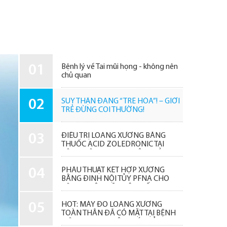
01
Bệnh lý về Tai mũi họng - không nên
chủ quan
02
SUY THẬN ĐANG “TRẺ HÓA”! – GIỚI
TRẺ ĐỪNG COI THƯỜNG!
03
ĐIỀU TRỊ LOÃNG XƯƠNG BẰNG
THUỐC ACID ZOLEDRONIC TẠI
BỆNH VIỆN ĐA KHOA TÂM TRÍ
QUẢNG NAM
04
PHẪU THUẬT KẾT HỢP XƯƠNG
BẰNG ĐINH NỘI TỦY PFNA CHO
BỆNH NHÂN GÃY LIÊN MẤU
CHUYỂN XƯƠNG ĐÙI
05
HOT: MÁY ĐO LOÃNG XƯƠNG
TOÀN THÂN ĐÃ CÓ MẶT TẠI BỆNH
VIỆN ĐA KHOA TÂM TRÍ QUẢNG