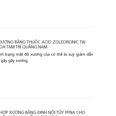
 XƯƠNG BẰNG THUỐC ACID ZOLEDRONIC TẠI
HOA TÂM TRÍ QUẢNG NAM
nh trạng mật độ xương của cơ thể bị suy giảm dẫn
 gây gãy xương.
 HỢP XƯƠNG BẰNG ĐINH NỘI TỦY PFNA CHO